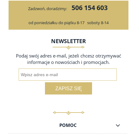
do koszyka
506 154 603
Zadzwoń, doradzimy:
od poniedziałku do piątku 8-17
soboty 8-14
NEWSLETTER
Podaj swój adres e-mail, jeżeli chcesz otrzymywać
informacje o nowościach i promocjach.
ZAPISZ SIĘ
POMOC