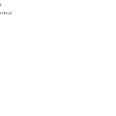
9
czko.pl