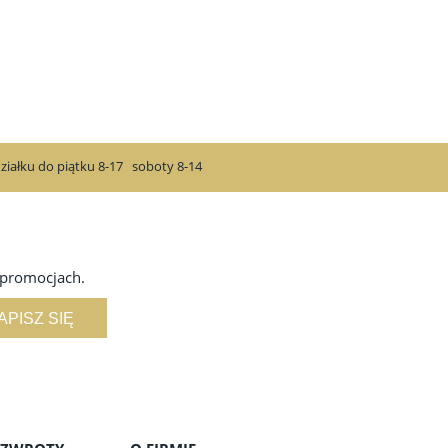
ziałku do piątku 8-17
soboty 8-14
 promocjach.
APISZ SIĘ