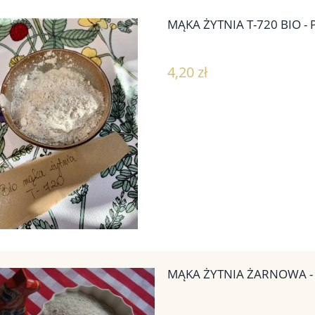
MĄKA ŻYTNIA T-720 BIO -
4,20 zł
MĄKA ŻYTNIA ŻARNOWA 