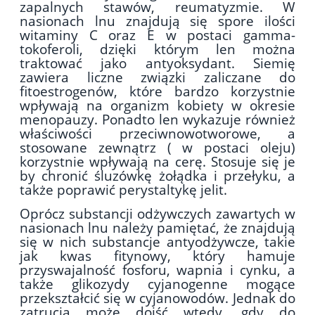
zapalnych stawów, reumatyzmie. W
nasionach lnu znajdują się spore ilości
witaminy C oraz E w postaci gamma-
tokoferoli, dzięki którym len można
traktować jako antyoksydant. Siemię
zawiera liczne związki zaliczane do
fitoestrogenów, które bardzo korzystnie
wpływają na organizm kobiety w okresie
menopauzy. Ponadto len wykazuje również
właściwości przeciwnowotworowe, a
stosowane zewnątrz ( w postaci oleju)
korzystnie wpływają na cerę. Stosuje się je
by chronić śluzówkę żołądka i przełyku, a
także poprawić perystaltykę jelit.
Oprócz substancji odżywczych zawartych w
nasionach lnu należy pamiętać, że znajdują
się w nich substancje antyodżywcze, takie
jak kwas fitynowy, który hamuje
przyswajalność fosforu, wapnia i cynku, a
także glikozydy cyjanogenne mogące
przekształcić się w cyjanowodów. Jednak do
zatrucia może dojść wtedy, gdy do