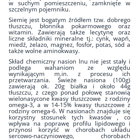
w suchym pomieszczeniu, zamknięte w
szczelnym pojemniku.
Siemię jest bogatym źródłem tzw. dobrego
tłuszczu, błonnika pokarmowego oraz
witamin. Zawierają także lecytynę oraz
liczne składniki mineralne tj.: cynk, wapń,
miedź, żelazo, magnez, fosfor, potas, sód a
także wolne aminokwasy.
Skład chemiczny nasion lnu nie jest stały i
podlega wahaniom ze względu
wynikającym m.in. z procesu ich
przetwarzania. Świeże nasiona (100g)
zawierają ok. 20g białka i około 44g
tłuszczu, z czego ponad połowę stanowią
wielonasycone kwasy tłuszczowe z rodziny
omega-3, a w 14-15% kwasy tłuszczowe z
rodziny omega-6. W nasionach znajduje się
korzystny stosunek tych kwasów , co
wpływa na poprawę profilu lipidowego i
przynosi korzyść w chorobach układu
sercowo-naczyniowego, chorobach