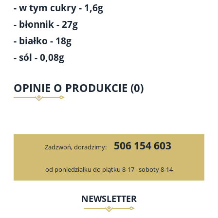
- w tym cukry - 1,6g
- błonnik - 27g
- białko - 18g
- sól - 0,08g
OPINIE O PRODUKCIE (0)
506 154 603
Zadzwoń, doradzimy:
od poniedziałku do piątku 8-17
soboty 8-14
NEWSLETTER