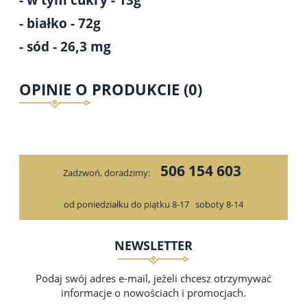
- białko - 72g
- sód - 26,3 mg
OPINIE O PRODUKCIE (0)
506 154 603
Zadzwoń, doradzimy:
od poniedziałku do piątku 8-17
soboty 8-14
NEWSLETTER
Podaj swój adres e-mail, jeżeli chcesz otrzymywać
informacje o nowościach i promocjach.