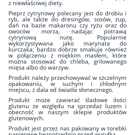
z niewłaściwej diety.
Pieprz cytrynowy polecany jest do drobiu i
ryb, ale także do dresingów, sosów, zup,
dań na bazie makaronu czy ryżu oraz do
owoców morza, nadając potrawą
cytrynową nutę. Popularnie
wykorzystywana jako marynata do
kurczaka; bardzo dobrze smakuje również
w połączeniu z miękkim masłem, które
można stosow
ać do chleba, grilowanego
mięsa albo do warzyw.
Produkt należy przechowywać w szczelnym
opakowaniu, w suchym i chłodnym
miejscu, z dala od światła słonecznego.
Produkt może zawierać śladowe ilości
glutenu ze względu na sprzedaż luzem i
obecność w naszym sklepie produktów
glutenowych.
Produkt jest przez nas pakowany w torebki
papierowe bezpośrednio przed wysyłką.