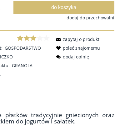
do koszyka
.
dodaj do przechowalni
zapytaj o produkt
t:
GOSPODARSTWO
poleć znajomemu
LICZKO
dodaj opinię
uktu:
GRANOLA
A
płatków tradycyjnie gniecionych oraz
kiem do jogurtów i sałatek.