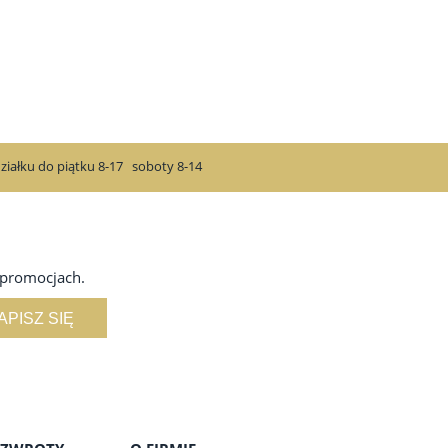
ziałku do piątku 8-17
soboty 8-14
 promocjach.
APISZ SIĘ