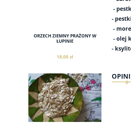
- pest
- pestk
- more
ORZECH ZIEMNY PRAŻONY W
- olej
ŁUPINIE
- ksyli
18,00 zł
OPINI
do koszyka