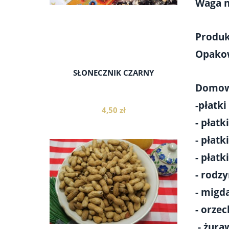
Waga n
Produk
Opakow
SŁONECZNIK CZARNY
Domowa
-płatk
4,50 zł
- płatk
- płat
- płatk
- rodzy
do koszyka
- migd
- orzec
- żura