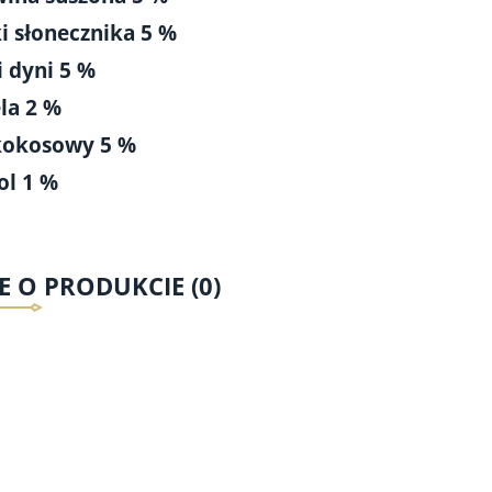
ki słonecznika 5 %
i dyni 5 %
la 2 %
 kokosowy 5 %
tol 1 %
E O PRODUKCIE (0)