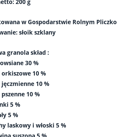
etto: 200 g
owana w Gospodarstwie Rolnym Pliczko
anie: słoik szklany
 granola skład :
i owsiane 30 %
i orkiszowe 10 %
ki jęczmienne 10 %
i pszenne 10 %
nki 5 %
ały 5 %
hy laskowy i włoski 5 %
wina suszona 5 %