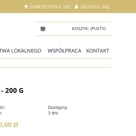
ZAREJESTRUJ SIĘ
ZALOGUJ SIĘ
KOSZYK:
(PUSTY)
TWA LOKALNEGO
WSPÓŁPRACA
KONTAKT
 200 G
ść:
Dostępny
w:
3 dni
0,00 zł