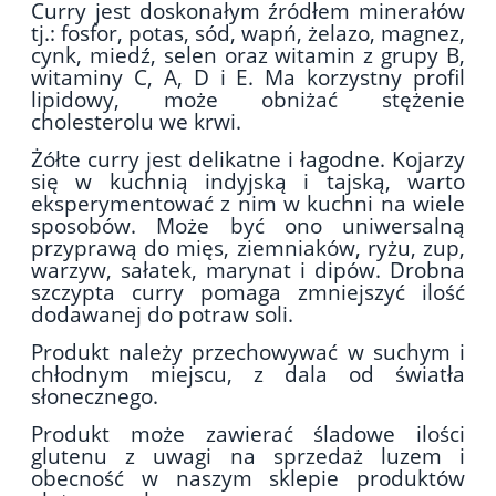
Curry jest doskonałym źródłem minerałów
tj.: fosfor, potas, sód, wapń, żelazo, magnez,
cynk, miedź, selen oraz witamin z grupy B,
witaminy C, A, D i E. Ma korzystny profil
lipidowy, może obniżać stężenie
cholesterolu we krwi.
Żółte curry jest delikatne i łagodne. Kojarzy
się w kuchnią indyjską i tajską, warto
eksperymentować z nim w kuchni na wiele
sposobów. Może być ono uniwersalną
przyprawą do mięs, ziemniaków, ryżu, zup,
warzyw, sałatek, marynat i dipów. Drobna
szczypta curry pomaga zmniejszyć ilość
dodawanej do potraw soli.
Produkt należy przechowywać w suchym i
chłodnym miejscu, z dala od światła
słonecznego.
Produkt może zawierać śladowe ilości
glutenu z uwagi na sprzedaż luzem i
obecność w naszym sklepie produktów