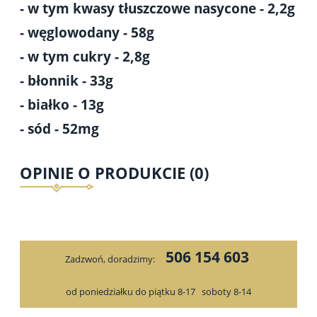
- w tym kwasy tłuszczowe nasycone - 2,2g
- węglowodany - 58g
- w tym cukry - 2,8g
- błonnik - 33g
- białko - 13g
- sód - 52mg
OPINIE O PRODUKCIE (0)
506 154 603
Zadzwoń, doradzimy:
od poniedziałku do piątku 8-17
soboty 8-14